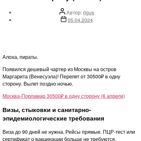
Автор
Автор:
rigus
записи
Дата
05.04.2024
записи
Алоха, пираты.
Появился дешевый чартер из Москвы на остров
Маргарита (Венесуэла)! Перелет от 30500₽ в одну
сторону. Вылет поздно ночью.
Москва-Порламар 30500₽ в одну сторону (6 апреля)
Визы, стыковки и санитарно-
эпидемиологические требования
Виза до 90 дней не нужна. Рейсы прямые. ПЦР-тест или
сертификат о вакцинации больше не требуются.