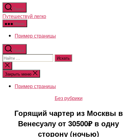
Перейти
Поиск
к
Путешествуй легко
содержимому
Меню
Пример страницы
Поиск
Поиск:
Закрыть
поиск
Закрыть меню
Пример страницы
Рубрики
Без рубрики
Горящий чартер из Москвы в
Венесуэлу от 30500₽ в одну
сторону (ночью)