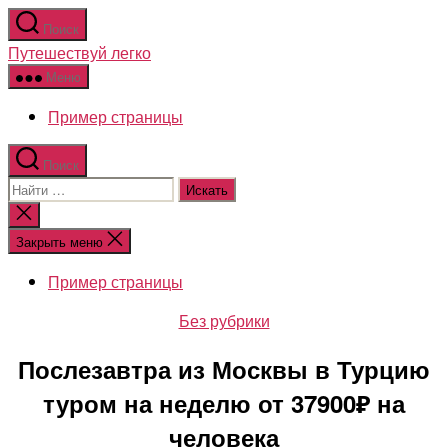
Перейти
Поиск
к
Путешествуй легко
содержимому
Меню
Пример страницы
Поиск
Поиск:
Закрыть
поиск
Закрыть меню
Пример страницы
Рубрики
Без рубрики
Послезавтра из Москвы в Турцию
туром на неделю от 37900₽ на
человека