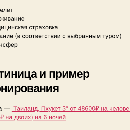
елет
живание
ицинская страховка
ание (в соответствии с выбранным туром)
нсфер
тиница и пример
онирования
ва —
Таиланд, Пхукет 3* от 48600₽ на челове
₽ на двоих) на 6 ночей