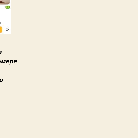
т
омере.
о