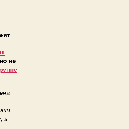
жет
аш
но не
руппе
ена
дачи
, в