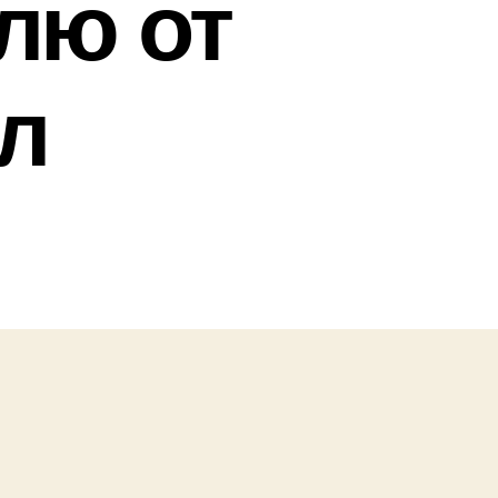
лю от
ел