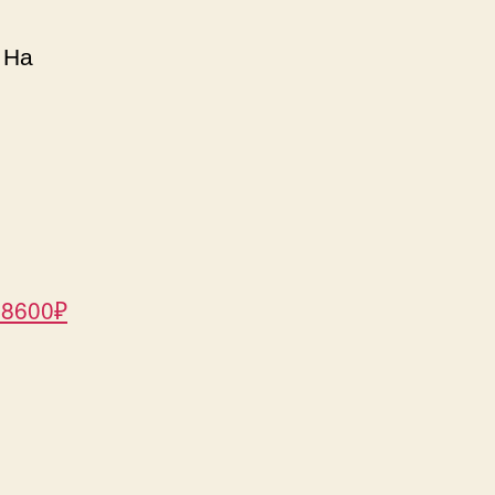
 На
48600₽