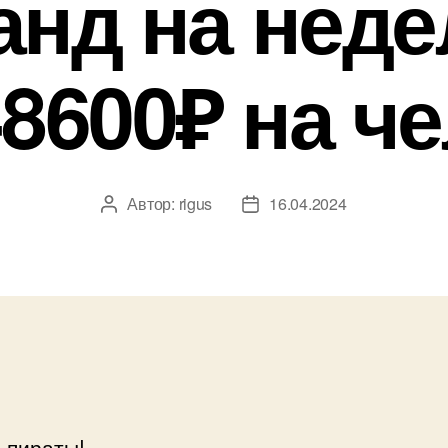
анд на неде
8600₽ на ч
Автор:
rigus
16.04.2024
Автор
Дата
записи
записи
 пираты!