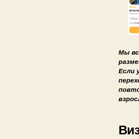
Мы вс
разме
Если 
перех
повто
взрос
Ви