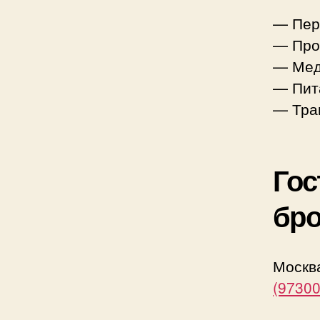
— Пер
— Про
— Мед
— Пит
— Тра
Гос
бр
Моск
(97300