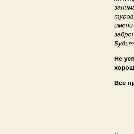
заним
туров
имени
забро
Будьт
Не ус
хорош
Все п