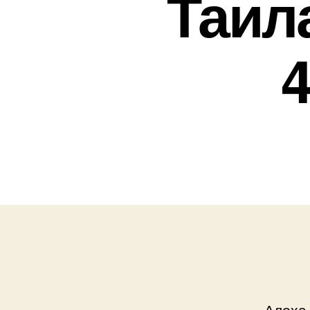
Таил
4
Алоха,