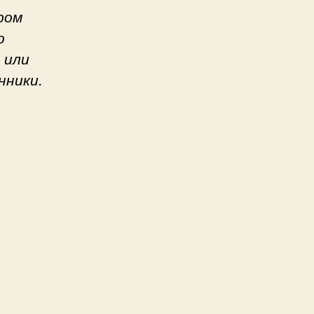
ром
о
 или
нники.