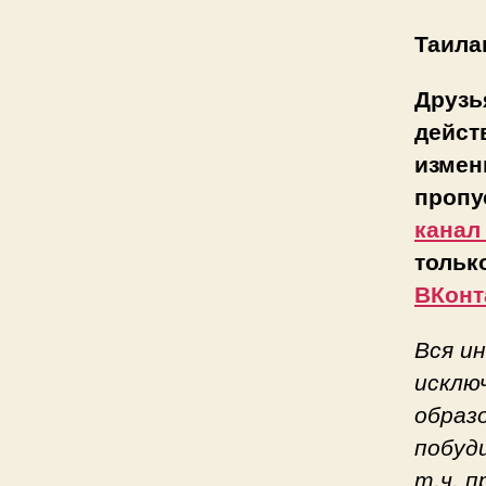
Таила
Друзь
дейст
измен
пропу
канал
тольк
ВКонт
Вся и
исклю
образ
побуд
т.ч. 