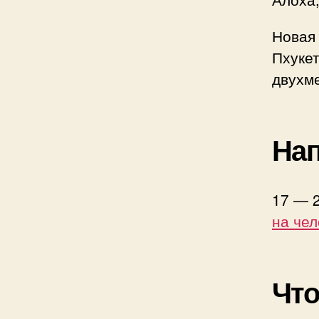
Новая 
Пхукет
двухм
Нап
17 — 
на чел
Что