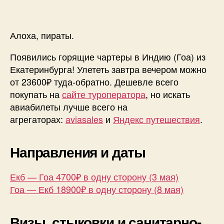
Алоха, пираты.
Появились горящие чартеры в Индию (Гоа) из
Екатеринбурга! Улететь завтра вечером можно
от 23600₽ туда-обратно. Дешевле всего
покупать на
сайте туроператора
, но искать
авиабилеты лучше всего на
агрегаторах:
aviasales
и
Яндекс путешествия
.
Направления и даты
Екб — Гоа 4700₽ в одну сторону (3 мая)
Гоа — Екб 18900₽ в одну сторону (8 мая)
Визы, стыковки и санитарно-