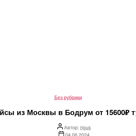
Рубрики
Без рубрики
йсы из Москвы в Бодрум от 15600₽ т
Автор
Автор:
rigus
записи
Дата
04.06.2024