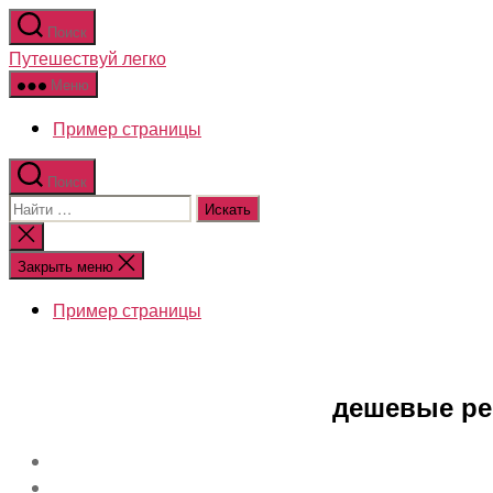
Перейти
Поиск
к
Путешествуй легко
содержимому
Меню
Пример страницы
Поиск
Поиск:
Закрыть
поиск
Закрыть меню
Пример страницы
дешевые ре