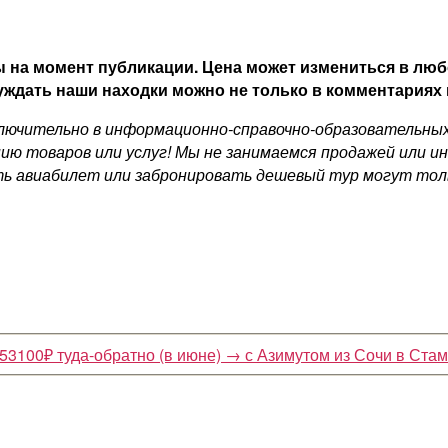
 на момент публикации. Цена может измениться в люб
уждать наши находки можно не только в комментариях н
ючительно в информационно-справочно-образовательных ц
ию товаров или услуг! Мы не занимаемся продажей или и
ь авиабилет или забронировать дешевый тур могут толь
53100₽ туда-обратно (в июне)
→
с Азимутом из Сочи в Стам