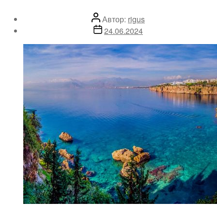
Автор
Автор:
rigus
записи
Дата
24.06.2024
записи