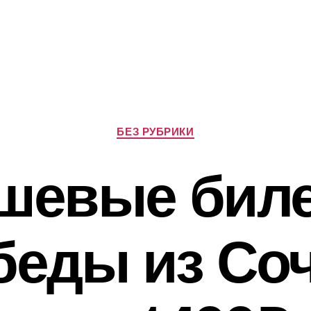
Рубрики
БЕЗ РУБРИКИ
шевые бил
беды из Соч