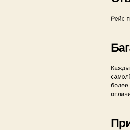
Рейс п
Баг
Кажды
самол
более 
оплач
Пр