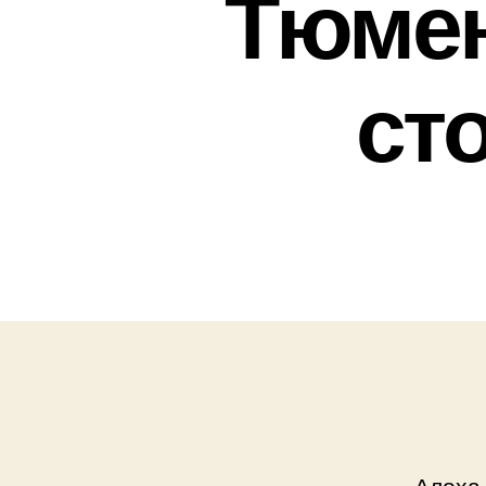
Тюмен
ст
Алоха,