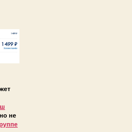
жет
аш
но не
руппе