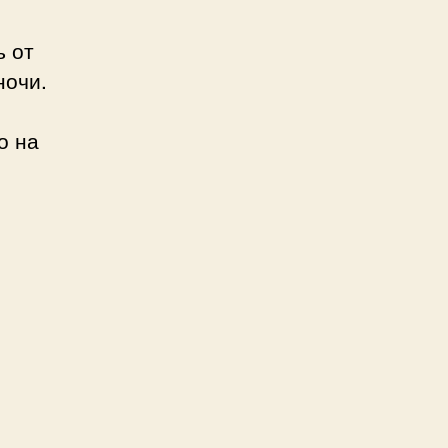
ь от
ночи.
о на