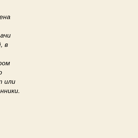
ена
дачи
, в
ром
о
т или
нники.