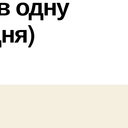
в одну
ня)