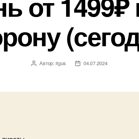
ь от 1499₽ 
орону (сегод
Автор:
rigus
04.07.2024
Автор
Дата
записи
записи
 пираты.