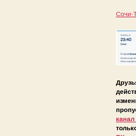
Сочи-Т
Друзь
дейст
измен
пропу
канал
тольк