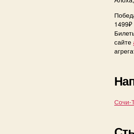
Побед
1499₽ 
Билет
сайте
агрег
Нап
Сочи-Т
Ст