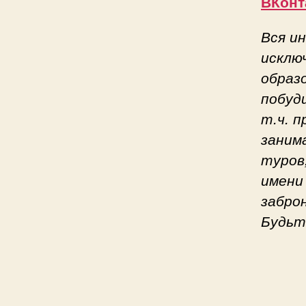
ВКонт
Вся и
исклю
образ
побуд
т.ч. 
заним
туров
имени
забро
Будьт