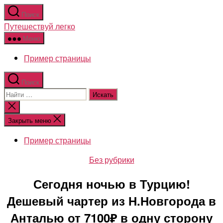
Перейти
Поиск
к
Путешествуй легко
содержимому
Меню
Пример страницы
Поиск
Поиск:
Закрыть
поиск
Закрыть меню
Пример страницы
Рубрики
Без рубрики
Сегодня ночью в Турцию!
Дешевый чартер из Н.Новгорода в
Анталью от 7100₽ в одну сторону