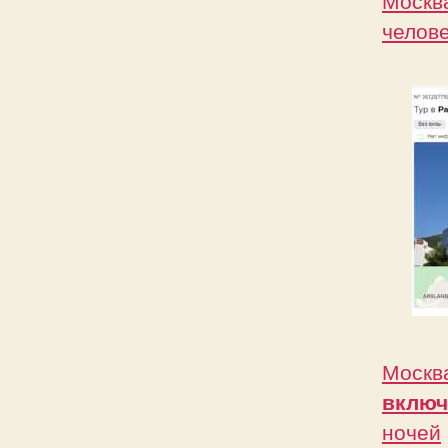
челове
Москв
включ
ночей