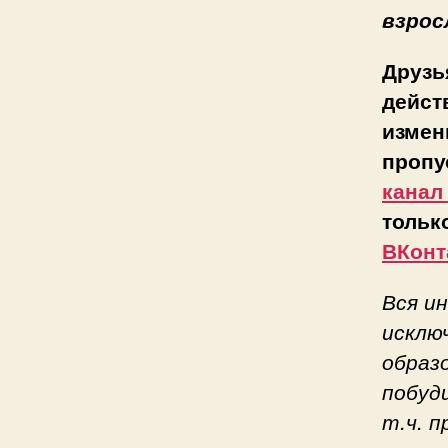
взрос
Друзь
дейст
измен
пропу
канал
тольк
ВКонт
Вся и
исклю
образ
побуд
т.ч. 