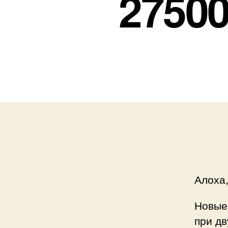
27500
Алоха,
Новые 
при д