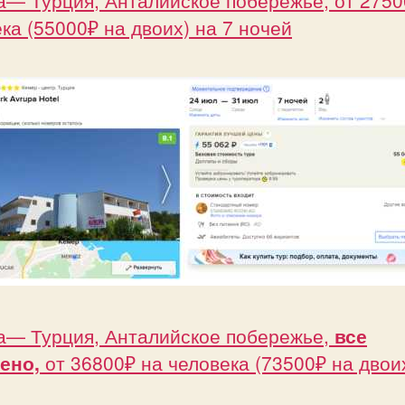
ка (55000₽ на двоих) на 7 ночей
а— Турция, Анталийское побережье,
все
ено,
от 36800₽ на человека (73500₽ на двоих