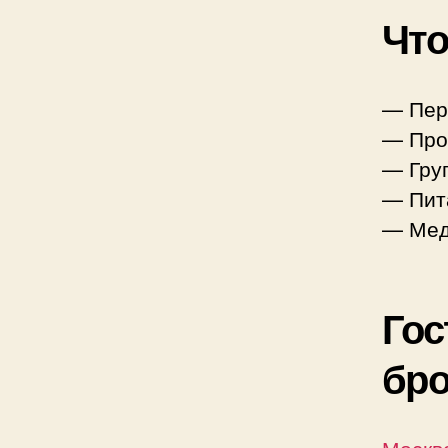
Что
— Пер
— Про
— Гру
— Пит
— Мед
Гос
бр
Москв