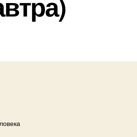
автра)
еловека