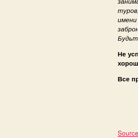
заним
туров
имени
забро
Будьт
Не ус
хорош
Все п
Source