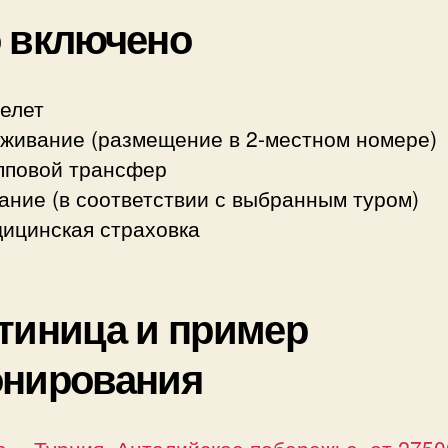
 включено
елет
живание (размещение в 2-местном номере)
пповой трансфер
ание (в соответствии с выбранным туром)
ицинская страховка
тиница и пример
онирования
а— Турция, Анталийское побережье, от 2750