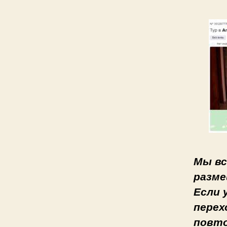
Мы вс
разме
Если 
перех
повто