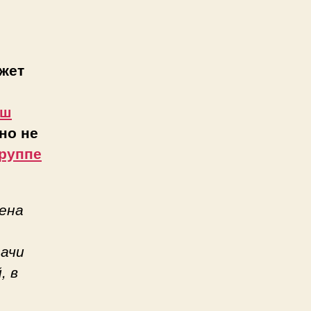
жет
аш
но не
руппе
ена
дачи
, в