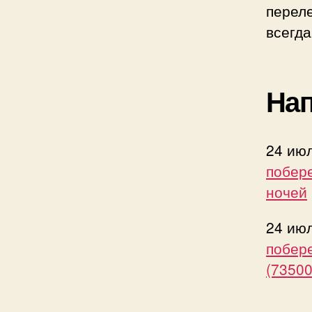
переле
всегда
Нап
24 ию
побере
ночей
24 ию
побер
(73500