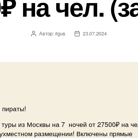
₽ на чел. (з
Автор:
rigus
23.07.2024
Автор
Дата
записи
записи
 пираты!
туры из Москвы на 7 ночей от 27500₽ на ч
вухместном размещении! Включены прямые