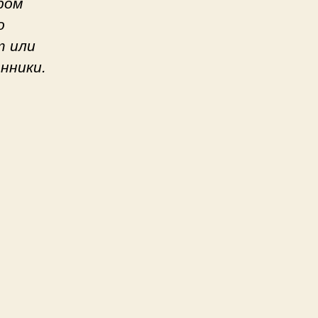
ром
о
т или
нники.