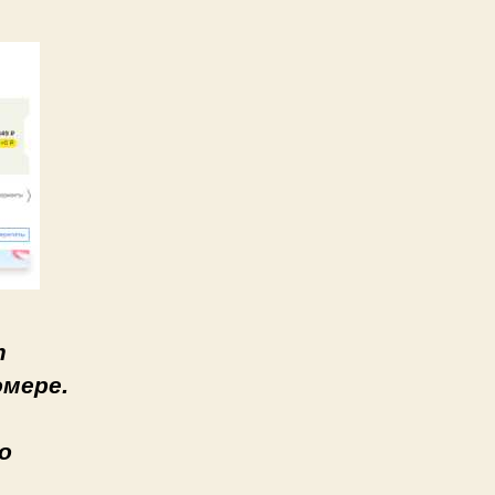
т
омере.
о