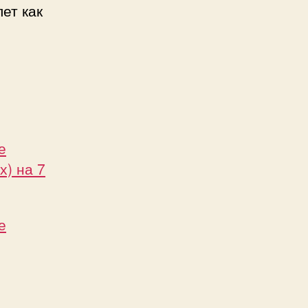
ет как
е
х) на 7
е