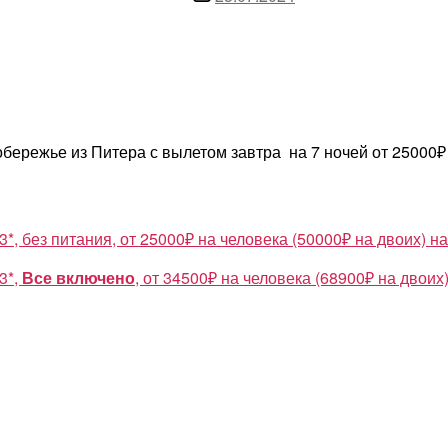
записи
бережье из Питера с вылетом завтра на 7 ночей от 25000
, без питания, от 25000₽ на человека (50000₽ на двоих) н
3*,
Все включено
, от 34500₽ на человека (68900₽ на двоих