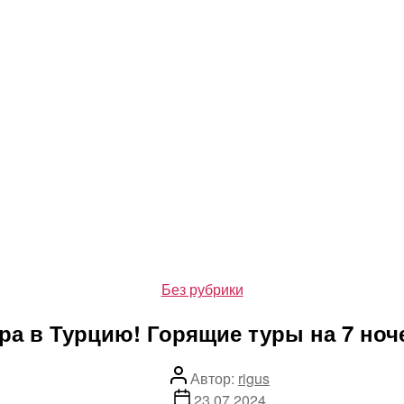
Рубрики
Без рубрики
ра в Турцию! Горящие туры на 7 ноче
Автор
Автор:
rigus
записи
Дата
23.07.2024