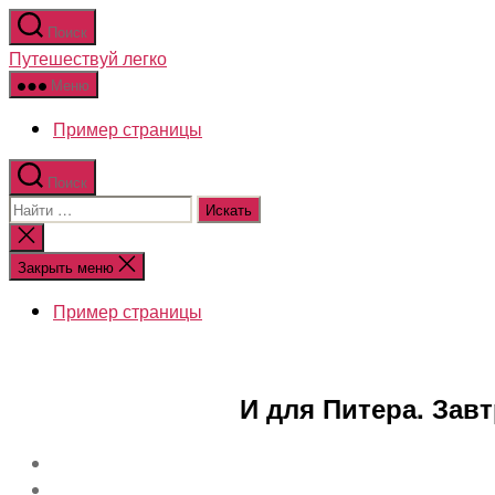
Перейти
Поиск
к
Путешествуй легко
содержимому
Меню
Пример страницы
Поиск
Поиск:
Закрыть
поиск
Закрыть меню
Пример страницы
И для Питера. Завт