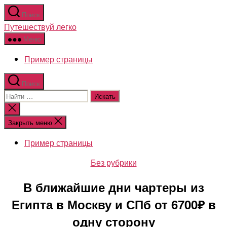
Перейти
Поиск
к
Путешествуй легко
содержимому
Меню
Пример страницы
Поиск
Поиск:
Закрыть
поиск
Закрыть меню
Пример страницы
Рубрики
Без рубрики
В ближайшие дни чартеры из
Египта в Москву и СПб от 6700₽ в
одну сторону