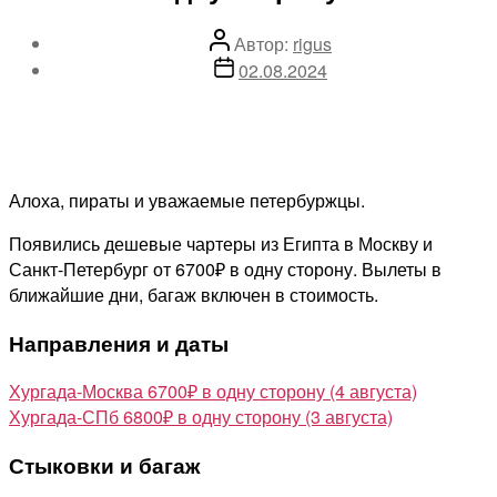
Автор
Автор:
rigus
записи
Дата
02.08.2024
записи
Алоха, пираты и уважаемые петербуржцы.
Появились дешевые чартеры из Египта в Москву и
Санкт-Петербург от 6700₽ в одну сторону. Вылеты в
ближайшие дни, багаж включен в стоимость.
Направления и даты
Хургада-Москва 6700₽ в одну сторону (4 августа)
Хургада-СПб 6800₽ в одну сторону (3 августа)
Стыковки и багаж