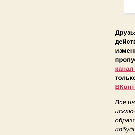
Друзь
дейст
измен
пропу
канал
тольк
ВКонт
Вся и
исклю
образ
побуд