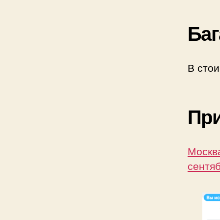
Баг
В стои
Пр
Москва
сентяб