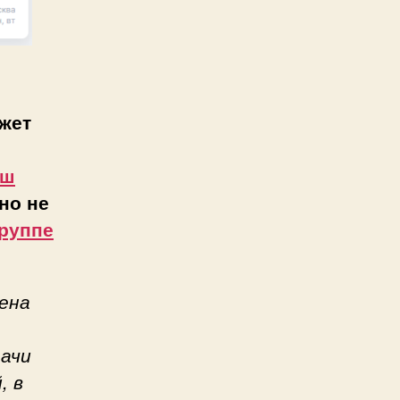
жет
аш
но не
руппе
ена
дачи
, в