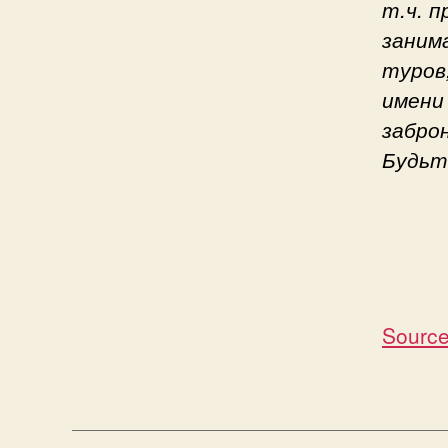
т.ч. 
заним
туров
имени
забро
Будьт
Source