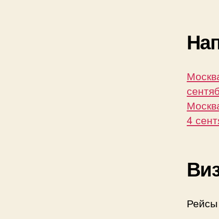
Нап
Москва
сентяб
Москва
4 сент
Виз
Рейсы