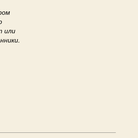
ром
о
т или
нники.