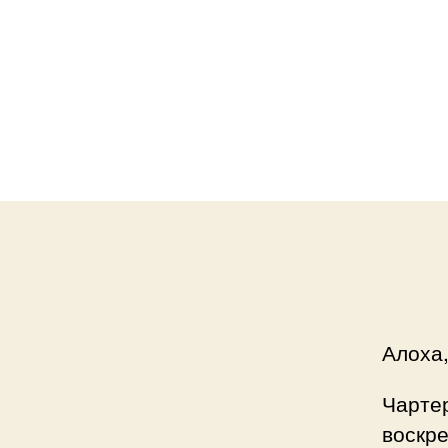
Алоха,
Чарте
воскре