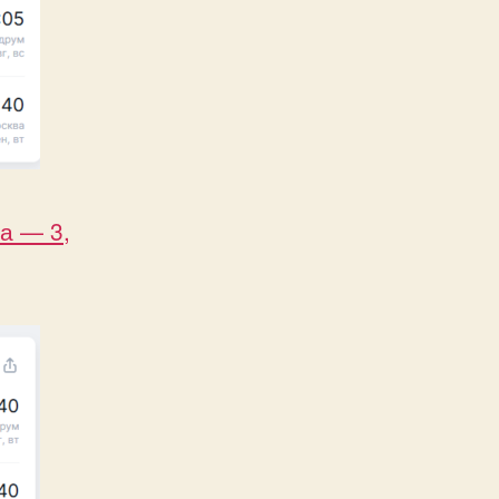
а — 3,