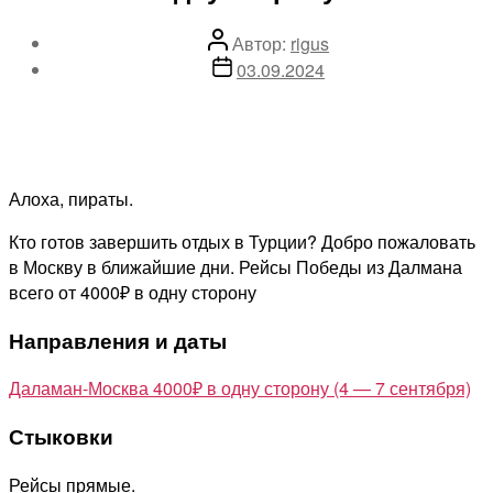
Автор
Автор:
rigus
записи
Дата
03.09.2024
записи
Алоха, пираты.
Кто готов завершить отдых в Турции? Добро пожаловать
в Москву в ближайшие дни. Рейсы Победы из Далмана
всего от 4000₽ в одну сторону
Направления и даты
Даламан-Москва 4000₽ в одну сторону (4 — 7 сентября)
Стыковки
Рейсы прямые.