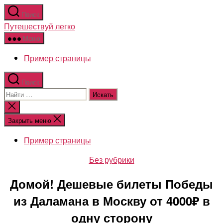
Перейти
Поиск
к
Путешествуй легко
содержимому
Меню
Пример страницы
Поиск
Поиск:
Закрыть
поиск
Закрыть меню
Пример страницы
Рубрики
Без рубрики
Домой! Дешевые билеты Победы
из Даламана в Москву от 4000₽ в
одну сторону