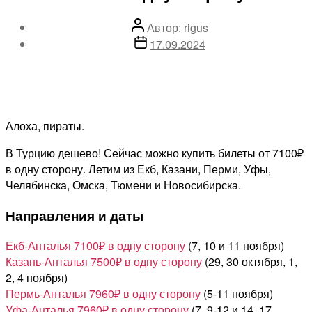
Автор
Автор:
rigus
записи
Дата
17.09.2024
записи
Алоха, пираты.
В Турцию дешево! Сейчас можно купить билеты от 7100₽
в одну сторону. Летим из Екб, Казани, Перми, Уфы,
Челябинска, Омска, Тюмени и Новосибирска.
Направления и даты
Екб-Анталья 7100₽ в одну сторону
(7, 10 и 11 ноября)
Казань-Анталья 7500₽ в одну сторону
(29, 30 октября, 1,
2, 4 ноября)
Пермь-Анталья 7960₽ в одну сторону
(5-11 ноября)
Уфа-Анталья 7960₽ в одну сторону
(7, 9-12 и 14, 17