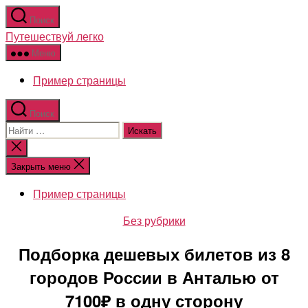
Перейти
Поиск
к
Путешествуй легко
содержимому
Меню
Пример страницы
Поиск
Поиск:
Закрыть
поиск
Закрыть меню
Пример страницы
Рубрики
Без рубрики
Подборка дешевых билетов из 8
городов России в Анталью от
7100₽ в одну сторону