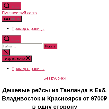
Перейти
Поиск
к
Путешествуй легко
содержимому
Меню
Пример страницы
Поиск
Поиск:
Закрыть
поиск
Закрыть меню
Пример страницы
Рубрики
Без рубрики
Дешевые рейсы из Таиланда в Екб,
Владивосток и Красноярск от 9700₽
в одну сторону