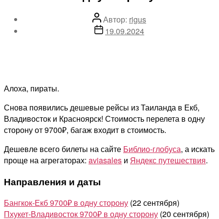
Автор
Автор:
rigus
записи
Дата
19.09.2024
записи
Алоха, пираты.
Снова появились дешевые рейсы из Таиланда в Екб,
Владивосток и Красноярск! Стоимость перелета в одну
сторону от 9700₽, багаж входит в стоимость.
Дешевле всего билеты на сайте
Библио-глобуса
, а искать
проще на агрегаторах:
aviasales
и
Яндекс путешествия
.
Направления и даты
Бангкок-Екб 9700₽ в одну сторону
(22 сентября)
Пхукет-Владивосток 9700₽ в одну сторону
(20 сентября)