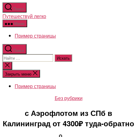
Перейти
Поиск
к
Путешествуй легко
содержимому
Меню
Пример страницы
Поиск
Поиск:
Закрыть
поиск
Закрыть меню
Пример страницы
Рубрики
Без рубрики
с Аэрофлотом из СПб в
Калининград от 4300₽ туда-обратно