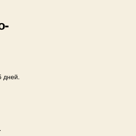
о-
5 дней.
.