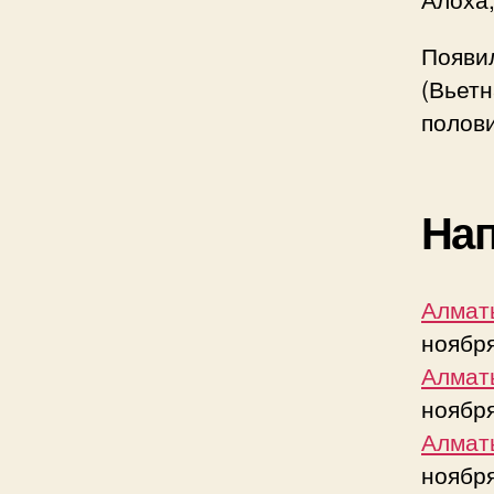
Появи
(Вьетн
полови
Нап
Алмат
ноября
Алмат
ноября
Алмат
ноября