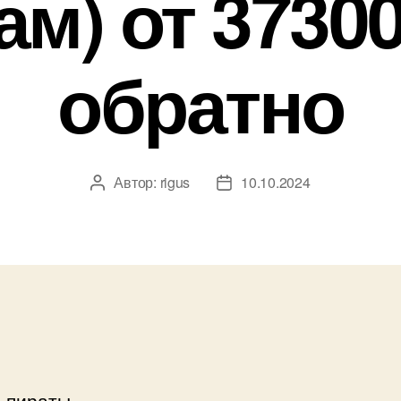
ам) от 37300
обратно
Автор:
rigus
10.10.2024
Автор
Дата
записи
записи
 пираты.