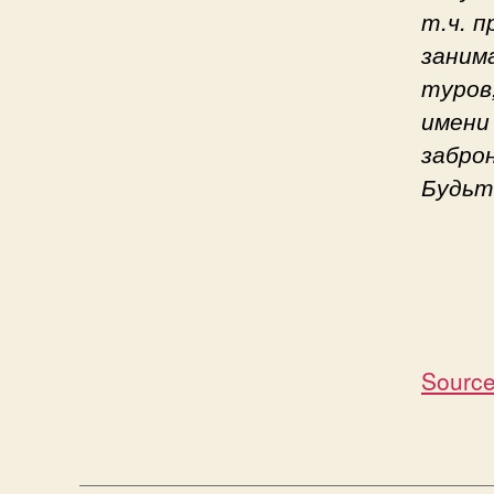
т.ч. 
заним
туров
имени
забро
Будьт
Source