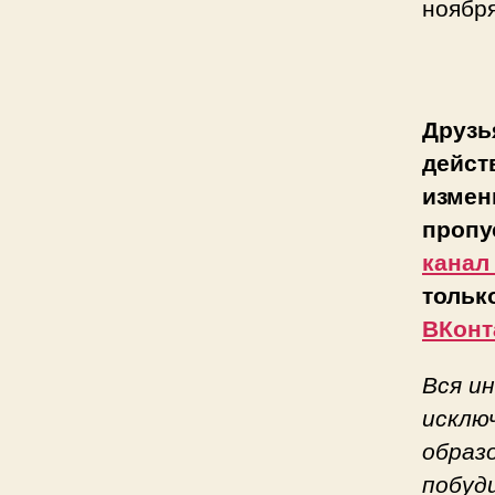
ноября
Друзь
дейст
измен
пропу
канал
тольк
ВКонт
Вся и
исклю
образ
побуд