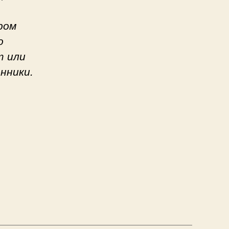
ром
о
т или
нники.