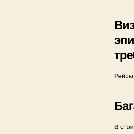
Виз
эпи
тре
Рейсы 
Баг
В стои