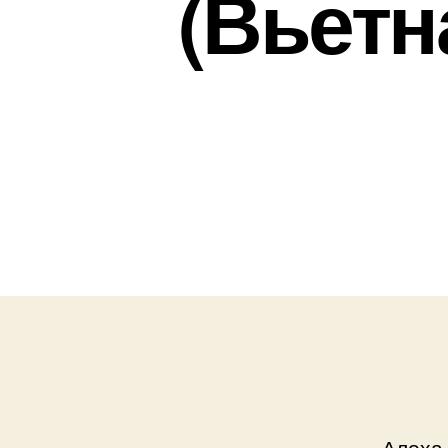
(Вьетн
Алоха,