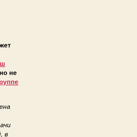
жет
аш
но не
руппе
ена
дачи
, в