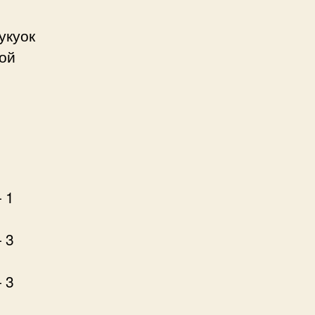
укуок
рой
 1
 3
 3