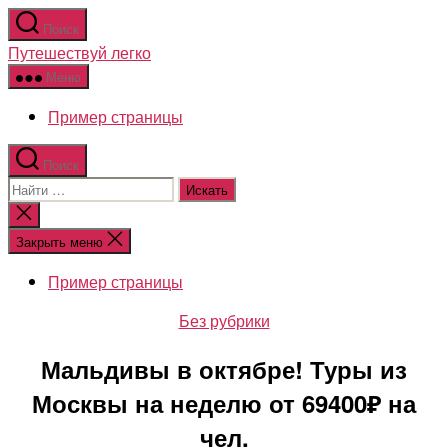
Перейти
Поиск
к
Путешествуй легко
содержимому
Меню
Пример страницы
Поиск
Поиск:
Закрыть
поиск
Закрыть меню
Пример страницы
Рубрики
Без рубрики
Мальдивы в октябре! Туры из
Москвы на неделю от 69400₽ на
чел.