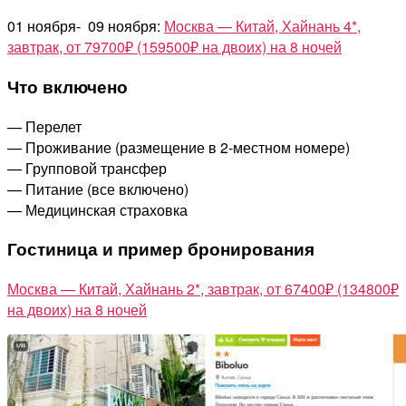
01 ноября- 09 ноября:
Москва — Китай, Хайнань 4*,
завтрак, от 79700₽ (159500₽ на двоих) на 8 ночей
Что включено
— Перелет
— Проживание (размещение в 2-местном номере)
— Групповой трансфер
— Питание (все включено)
— Медицинская страховка
Гостиница и пример бронирования
Москва — Китай, Хайнань 2*, завтрак, от 67400₽ (134800₽
на двоих) на 8 ночей