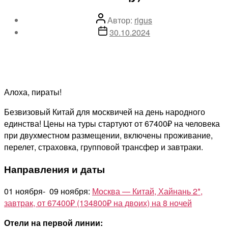
Автор
Автор:
rigus
записи
Дата
30.10.2024
записи
Алоха, пираты!
Безвизовый Китай для москвичей на день народного
единства! Цены на туры стартуют от 67400₽ на человека
при двухместном размещении, включены проживание,
перелет, страховка, групповой трансфер и завтраки.
Направления и даты
01 ноября- 09 ноября:
Москва — Китай, Хайнань 2*,
завтрак, от 67400₽ (134800₽ на двоих) на 8 ночей
Отели на первой линии: