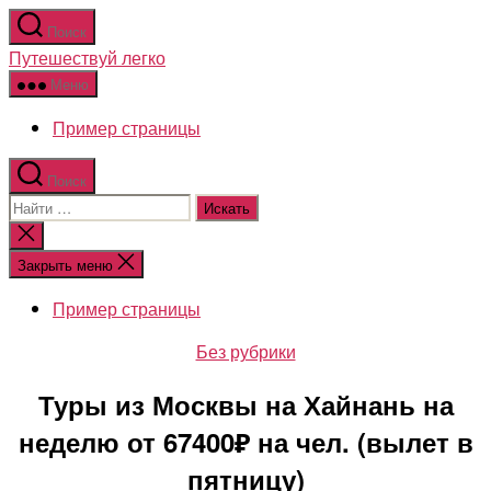
Перейти
Поиск
к
Путешествуй легко
содержимому
Меню
Пример страницы
Поиск
Поиск:
Закрыть
поиск
Закрыть меню
Пример страницы
Рубрики
Без рубрики
Туры из Москвы на Хайнань на
неделю от 67400₽ на чел. (вылет в
пятницу)