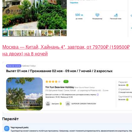
Москва — Китай, Хайнань 4*, завтрак, от 79700₽ (159500₽
на двоих) на 8 ночей