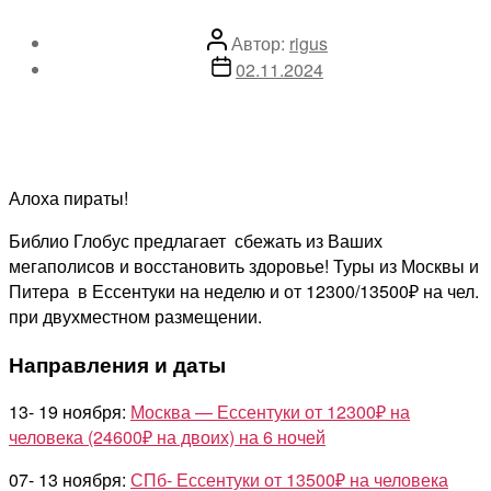
Автор
Автор:
rigus
записи
Дата
02.11.2024
записи
Алоха пираты!
Библио Глобус предлагает сбежать из Ваших
мегаполисов и восстановить здоровье! Туры из Москвы и
Питера в Ессентуки на неделю и от 12300/13500₽ на чел.
при двухместном размещении.
Направления и даты
13- 19 ноября:
Москва — Ессентуки от 12300₽ на
человека (24600₽ на двоих) на 6 ночей
07- 13 ноября:
СПб- Ессентуки от 13500₽ на человека