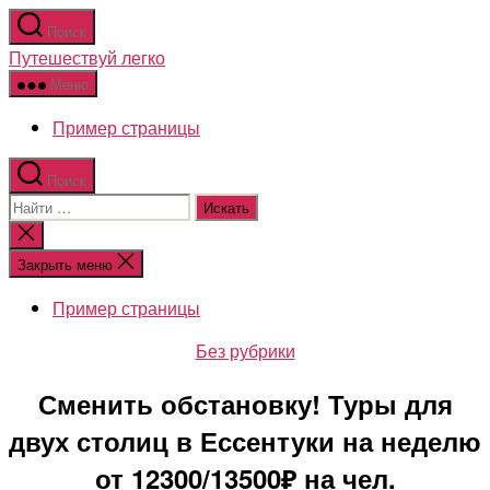
Перейти
Поиск
к
Путешествуй легко
содержимому
Меню
Пример страницы
Поиск
Поиск:
Закрыть
поиск
Закрыть меню
Пример страницы
Рубрики
Без рубрики
Сменить обстановку! Туры для
двух столиц в Ессентуки на неделю
от 12300/13500₽ на чел.