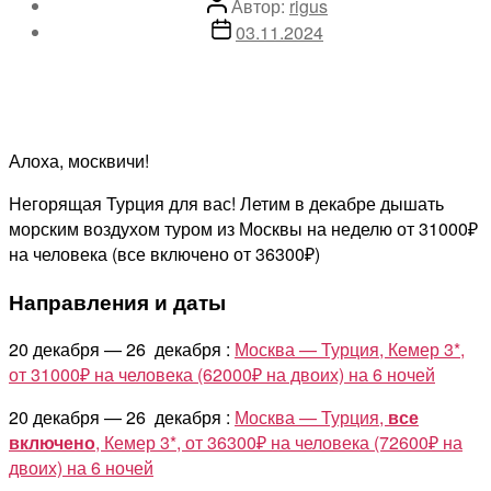
Автор
Автор:
rigus
записи
Дата
03.11.2024
записи
Алоха, москвичи!
Негорящая Турция для вас! Летим в декабре дышать
морским воздухом туром из Москвы на неделю от 31000₽
на человека (все включено от 36300₽)
Направления и даты
20 декабря — 26 декабря :
Москва — Турция, Кемер 3*,
от 31000₽ на человека (62000₽ на двоих) на 6 ночей
20 декабря — 26 декабря :
Москва — Турция,
все
включено
, Кемер 3*, от 36300₽ на человека (72600₽ на
двоих) на 6 ночей