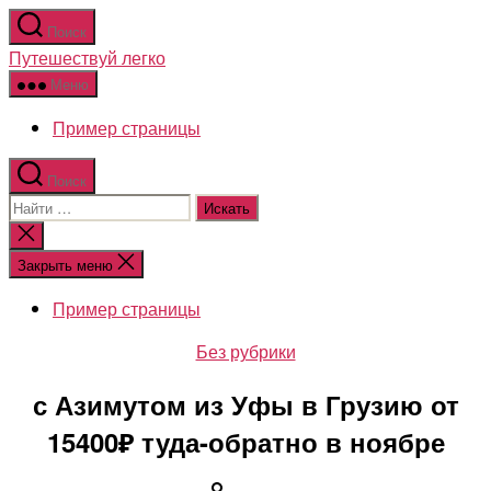
Перейти
Поиск
к
Путешествуй легко
содержимому
Меню
Пример страницы
Поиск
Поиск:
Закрыть
поиск
Закрыть меню
Пример страницы
Рубрики
Без рубрики
с Азимутом из Уфы в Грузию от
15400₽ туда-обратно в ноябре