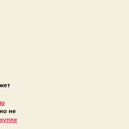
жет
аш
но не
руппе