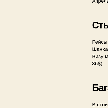
Апрел
Сты
Рейсы
Шанха
Визу 
35$).
Баг
В стои