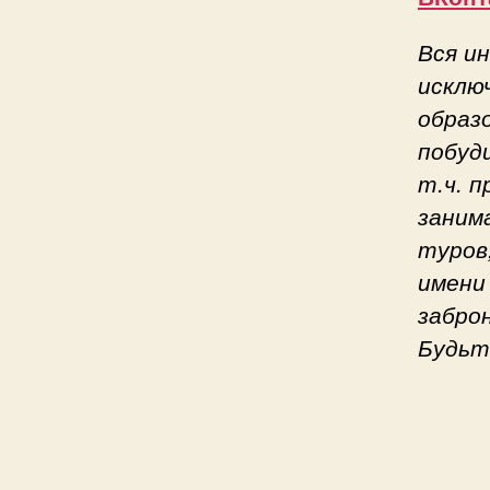
Вся и
исклю
образ
побуд
т.ч. 
заним
туров
имени
забро
Будьт