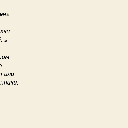
ена
дачи
, в
ром
о
т или
нники.