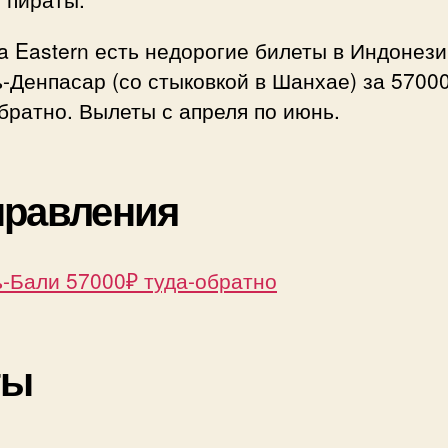
бил
Chin
a Eastern есть недорогие билеты в Индонези
East
-Денпасар (со стыковкой в Шанхае) за 5700
братно. Вылеты с апреля по июнь.
правления
ь-Бали 57000₽ туда-обратно
ты