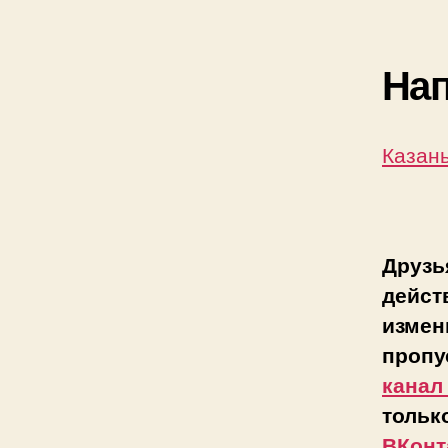
На
Казан
Друзь
дейст
измен
пропу
канал
тольк
ВКонт