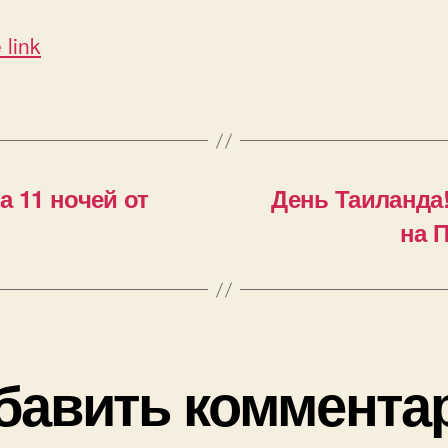
 link
а 11 ночей от
День Таиланда
на П
бавить коммента