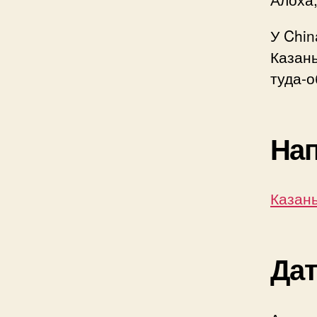
У Chin
Казань
туда-о
На
Казан
Да