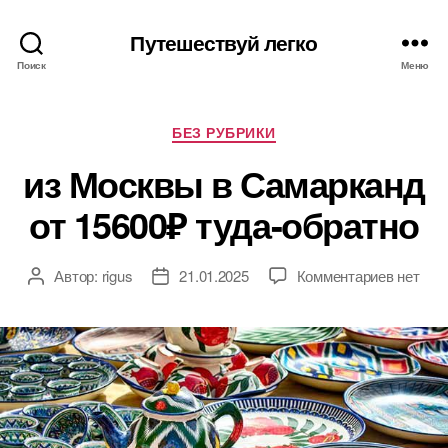
Путешествуй легко
Поиск
Меню
Рубрики
БЕЗ РУБРИКИ
из Москвы в Самарканд
от 15600₽ туда-обратно
к
Автор:
rigus
21.01.2025
Комментариев
нет
Автор
Дата
записи
записи
записи
из
Москвы
в
Самарк
от
15600₽