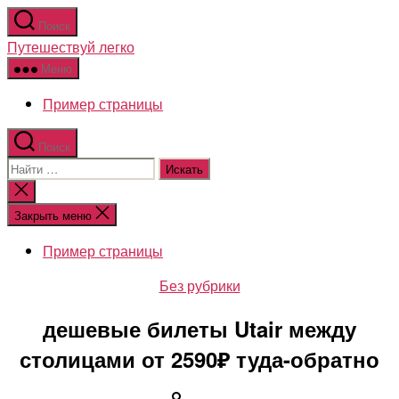
Перейти
Поиск
к
Путешествуй легко
содержимому
Меню
Пример страницы
Поиск
Поиск:
Закрыть
поиск
Закрыть меню
Пример страницы
Рубрики
Без рубрики
дешевые билеты Utair между
столицами от 2590₽ туда-обратно