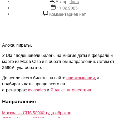
Автор
Автор:
rigus
записи
Дата
11.02.2025
записи
к
Комментариев
нет
записи
дешевые
билеты
Utair
между
Алоха, пираты.
столицами
У Utair подешевели билеты на многие даты в феврале и
от
марте из Мск в СПб и в обратном направлении. Летим от
2590₽
2590₽ туда-обратно.
туда-
обратно
Дешевле всего билеты на сайте
авиакомпании
, а
подбирать даты проще всего на
агрегаторах:
aviasales
и
Яндекс путешествия
.
Направления
Москва — СПб 5290₽ туда-обратно