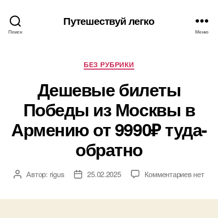
Путешествуй легко
Поиск
Меню
Рубрики
БЕЗ РУБРИКИ
Дешевые билеты
Победы из Москвы в
Армению от 9990₽ туда-
обратно
к
Автор:
rigus
25.02.2025
Комментариев
нет
Автор
Дата
записи
записи
записи
Дешевы
билеты
Победы