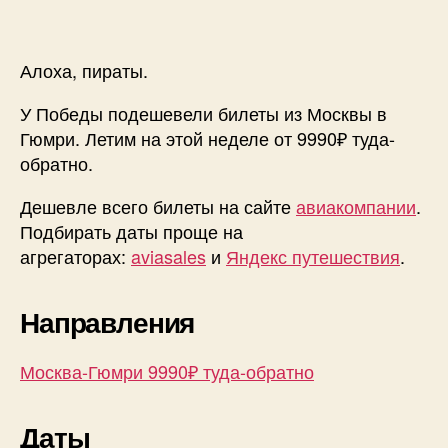
из
Москвы
в
Алоха, пираты.
Армени
от
У Победы подешевели билеты из Москвы в
9990₽
Гюмри. Летим на этой неделе от 9990₽ туда-
туда-
обратно.
обратно
Дешевле всего билеты на сайте
авиакомпании
.
Подбирать даты проще на
агрегаторах:
aviasales
и
Яндекс путешествия
.
Направления
Москва-Гюмри 9990₽ туда-обратно
Даты