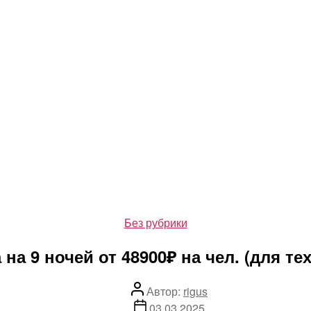
Рубрики
Без рубрики
а 9 ночей от 48900₽ на чел. (для тех
Автор
Автор:
rigus
записи
Дата
03.03.2025