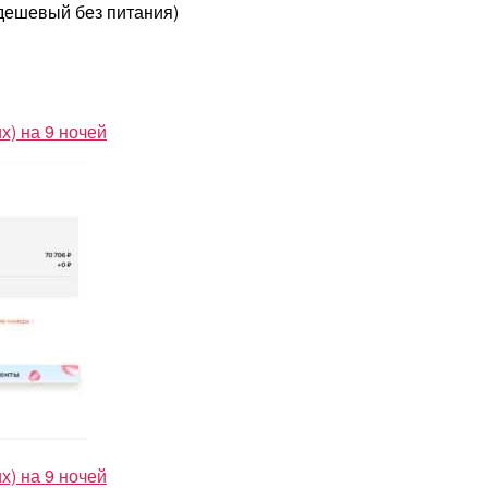
от
дешевый без питания)
35300₽)
х) на 9 ночей
х) на 9 ночей