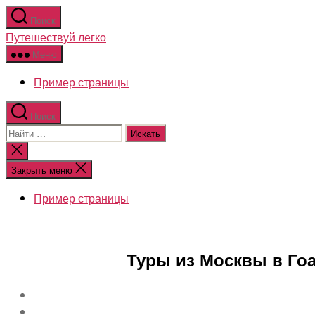
Перейти
Поиск
к
Путешествуй легко
содержимому
Меню
Пример страницы
Поиск
Поиск:
Закрыть
поиск
Закрыть меню
Пример страницы
Туры из Москвы в Гоа н