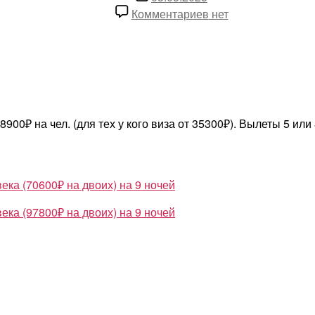
записи
к
Комментариев
нет
записи
Туры
из
Москвы
в
Гоа
00₽ на чел. (для тех у кого виза от 35300₽). Вылеты 5 или
на
9
ночей
от
ека (70600₽ на двоих) на 9 ночей
48900₽
на
ека (97800₽ на двоих) на 9 ночей
чел.
(для
тех
у
кого
виза