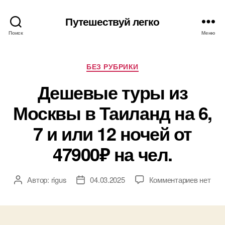
Путешествуй легко
Поиск
Меню
Рубрики
БЕЗ РУБРИКИ
Дешевые туры из
Москвы в Таиланд на 6,
7 и или 12 ночей от
47900₽ на чел.
к
Автор:
rigus
04.03.2025
Комментариев
нет
Автор
Дата
записи
записи
записи
Дешевы
туры
из