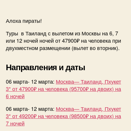
Москвы
в
Таилан
Алоха пираты!
на
6,
Туры в Таиланд с вылетом из Москвы на 6, 7
7
или 12 ночей ночей от 47900₽ на человека при
и
двухместном размещении (вылет во вторник).
или
12
ночей
Направления и даты
от
47900₽
06 марта- 12 марта:
Москва— Таиланд, Пхукет
на
3* от 47900₽ на человека (95700₽ на двоих) на
чел.
6 ночей
06 марта- 12 марта:
Москва— Таиланд, Пхукет
3* от 49200₽ на человека (98500₽ на двоих) на
7 ночей