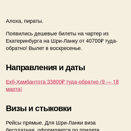
Горящи
билеты
на
Алоха, пираты.
чартер
из
Появились дешевые билеты на чартер из
Екб
Екатеринбурга на Шри-Ланку от 40700₽ туда-
от
обратно! Вылет в воскресенье.
40700₽
туда-
обратно
Направления и даты
Екб-Хамбантота 33800₽ туда-обратно (9 — 18
марта)
Визы и стыковки
Рейсы прямые. Для Шри-Ланки виза
бесплатная, оформляется по прилете.