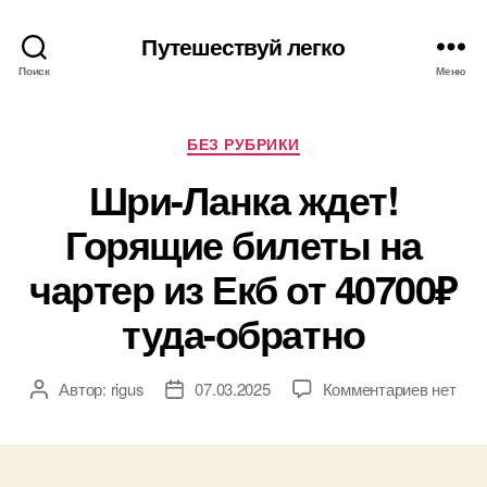
Путешествуй легко
Поиск
Меню
Рубрики
БЕЗ РУБРИКИ
Шри-Ланка ждет!
Горящие билеты на
чартер из Екб от 40700₽
туда-обратно
к
Автор:
rigus
07.03.2025
Комментариев
нет
Автор
Дата
записи
записи
записи
Шри-
Ланка
ждет!