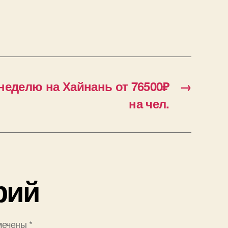
неделю на Хайнань от 76500₽
→
на чел.
рий
мечены
*