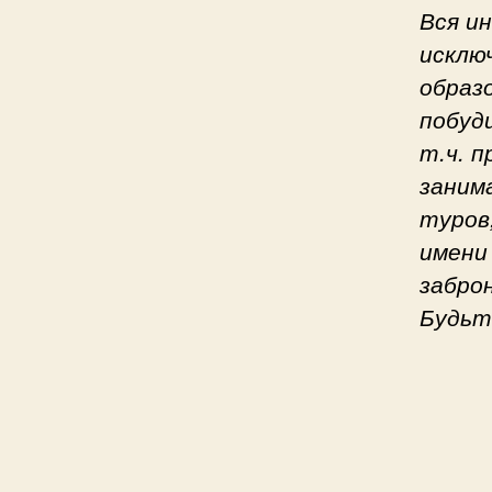
Вся и
исклю
образ
побуд
т.ч. 
заним
туров
имени
забро
Будьт