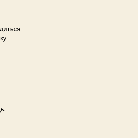
диться
ку
дь.