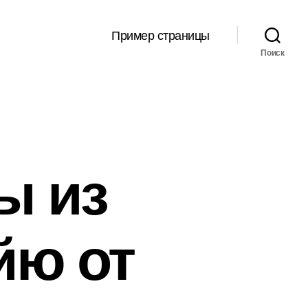
Пример страницы
Поиск
ы из
йю от