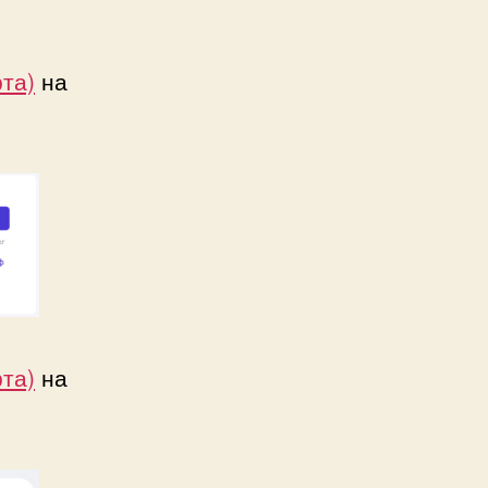
та)
на
та)
на