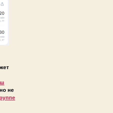
жет
аш
но не
руппе