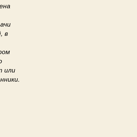
ена
дачи
, в
ром
о
т или
нники.