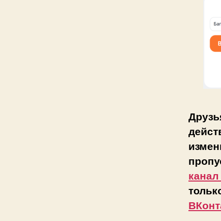
Друзь
дейст
измен
пропу
канал
тольк
ВКонт