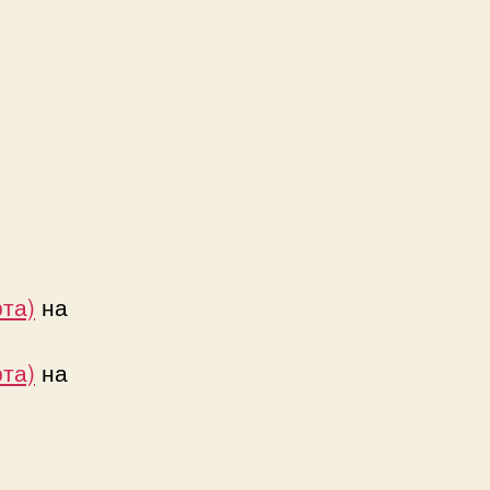
атно
ет
ра)
та)
на
та)
на