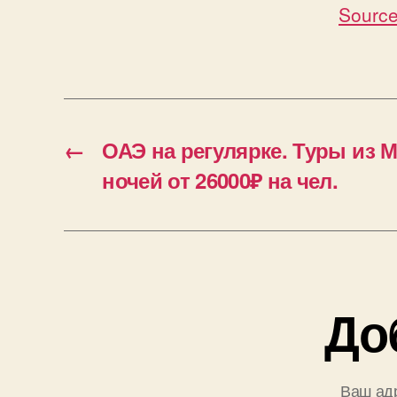
Source
←
ОАЭ на регулярке. Туры из М
ночей от 26000₽ на чел.
До
Ваш адр