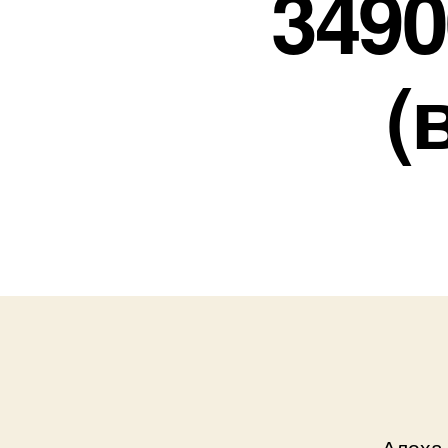
3490
(
Алоха,