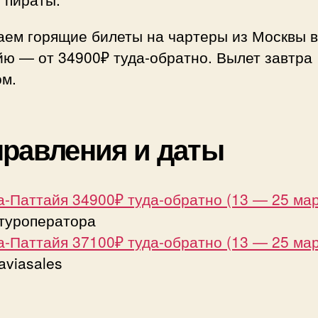
обр
(выл
аем горящие билеты на чартеры из Москвы в
завт
ю — от 34900₽ туда-обратно. Вылет завтра
ом.
равления и даты
-Паттайя 34900₽ туда-обратно (13 — 25 мар
 туроператора
-Паттайя 37100₽ туда-обратно (13 — 25 мар
aviasales