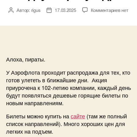
к
Автор:
rigus
17.03.2025
Комментариев
нет
Автор
Дата
записи
записи
записи
из
Мск
на
Шри-
Ланку,
в
Алоха, пираты.
Индоне
и
У Аэрофлота проходит распродажа для тех, кто
Таилан
готов улететь в ближайшие дни. Акция
от
приурочена к 102-летию компании, каждый день
10300₽,
будут появляться дешевые горящие билеты по
из
новым направлениям.
СПб
в
Билеты можно купить на
сайте
(там же полный
Баку
список направлений). Много хороших цен для
от
легких на подъем.
6000₽,