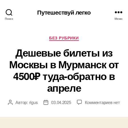
Путешествуй легко
Поиск
Меню
Рубрики
БЕЗ РУБРИКИ
Дешевые билеты из
Москвы в Мурманск от
4500₽ туда-обратно в
апреле
к
Автор:
rigus
03.04.2025
Комментариев
нет
Автор
Дата
записи
записи
записи
Дешевы
билеты
из