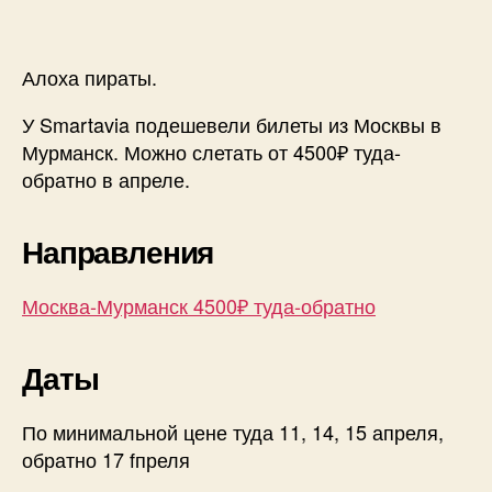
Москвы
в
Мурман
Алоха пираты.
от
4500₽
У Smartavia подешевели билеты из Москвы в
туда-
Мурманск. Можно слетать от 4500₽ туда-
обратно
обратно в апреле.
в
апреле
Направления
Москва-Мурманск 4500₽ туда-обратно
Даты
По минимальной цене туда 11, 14, 15 апреля,
обратно 17 fпреля