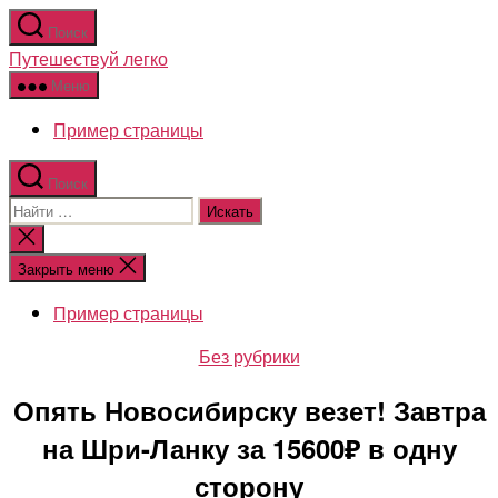
Перейти
Поиск
к
Путешествуй легко
содержимому
Меню
Пример страницы
Поиск
Поиск:
Закрыть
поиск
Закрыть меню
Пример страницы
Рубрики
Без рубрики
Опять Новосибирску везет! Завтра
на Шри-Ланку за 15600₽ в одну
сторону