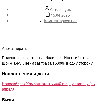
Автор
Автор:
rigus
записи
Дата
15.04.2025
записи
к
Комментариев
нет
записи
Опять
Новосибирску
везет!
Завтра
Алоха, пираты.
на
Подешевели чартерные билеты из Новосибирска на
Шри-
Шри-Ланку! Летим завтра за 15600₽ в одну сторону.
Ланку
за
Направления и даты
15600₽
в
Новосибирск-Хамбантота 15600₽ в одну сторону (16
одну
апреля)
сторону
Визы