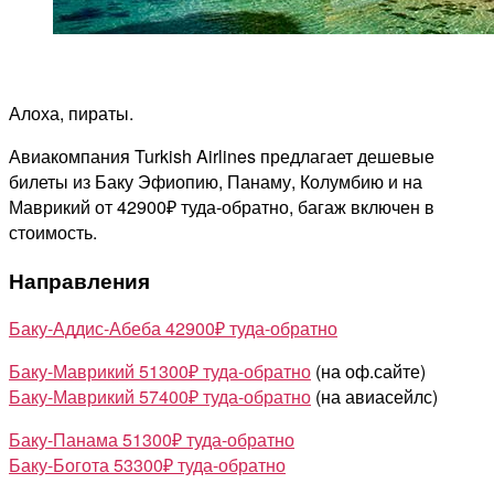
туда-
обратно
Алоха, пираты.
Авиакомпания Turkish Airlines предлагает дешевые
билеты из Баку Эфиопию, Панаму, Колумбию и на
Маврикий от 42900₽ туда-обратно, багаж включен в
стоимость.
Направления
Баку-Аддис-Абеба 42900₽ туда-обратно
Баку-Маврикий 51300₽ туда-обратно
(на оф.сайте)
Баку-Маврикий 57400₽ туда-обратно
(на авиасейлс)
Баку-Панама 51300₽ туда-обратно
Баку-Богота 53300₽ туда-обратно