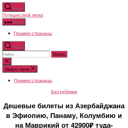
Перейти
Поиск
к
Путешествуй легко
содержимому
Меню
Пример страницы
Поиск
Поиск:
Закрыть
поиск
Закрыть меню
Пример страницы
Рубрики
Без рубрики
Дешевые билеты из Азербайджана
в Эфиопию, Панаму, Колумбию и
на Маврикий от 42900₽ туда-