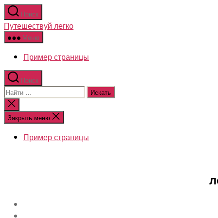
Перейти
Поиск
к
Путешествуй легко
содержимому
Меню
Пример страницы
Поиск
Поиск:
Закрыть
поиск
Закрыть меню
Пример страницы
л