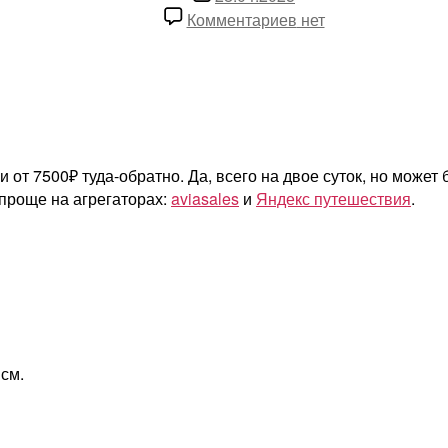
записи
к
Комментариев
нет
записи
летим
из
Самары
от
7500₽
от 7500₽ туда-обратно. Да, всего на двое суток, но может
туда-
ь проще на агрегаторах:
aviasales
и
Яндекс путешествия
.
обратно
 см.