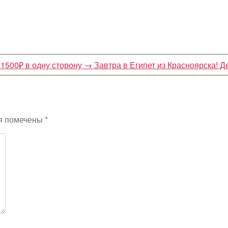
1500₽ в одну сторону
→
Завтра в Египет из Красноярска! 
я помечены
*