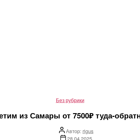
Рубрики
Без рубрики
етим из Самары от 7500₽ туда-обрат
Автор
Автор:
rigus
записи
Дата
28.04.2025