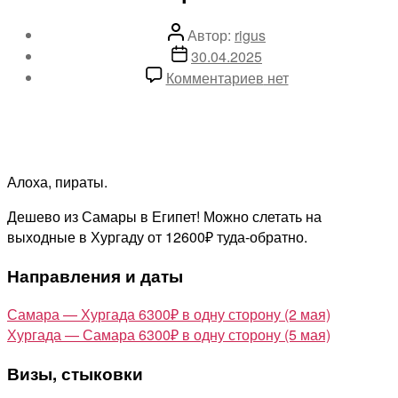
Автор
Автор:
rigus
записи
Дата
30.04.2025
записи
к
Комментариев
нет
записи
На
выходные!
Короткий
трип
Алоха, пираты.
из
Дешево из Самары в Египет! Можно слетать на
Самары
выходные в Хургаду от 12600₽ туда-обратно.
в
Египет
Направления и даты
от
12600₽
Самара — Хургада 6300₽ в одну сторону (2 мая)
туда-
Хургада — Самара 6300₽ в одну сторону (5 мая)
обратно
Визы, стыковки