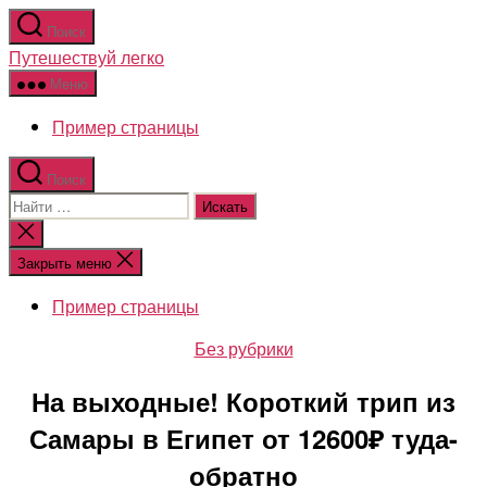
Перейти
Поиск
к
Путешествуй легко
содержимому
Меню
Пример страницы
Поиск
Поиск:
Закрыть
поиск
Закрыть меню
Пример страницы
Рубрики
Без рубрики
На выходные! Короткий трип из
Самары в Египет от 12600₽ туда-
обратно