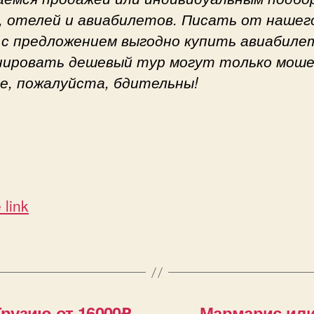
, отелей и авиабилетов. Писать от нашег
 с предложением выгодно купить авиабиле
нировать дешевый тур могут только моше
е, пожалуйста, бдительны!
 link
рузию от 16000₽
Мармарис или