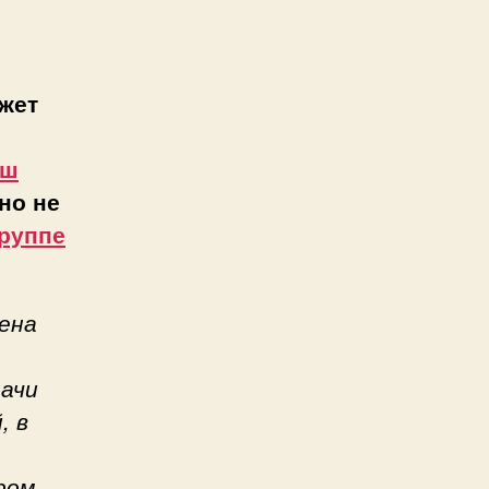
жет
аш
но не
руппе
ена
дачи
, в
ром