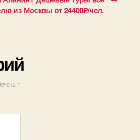
лю из Москвы от 24400₽/чел.
рий
мечены
*