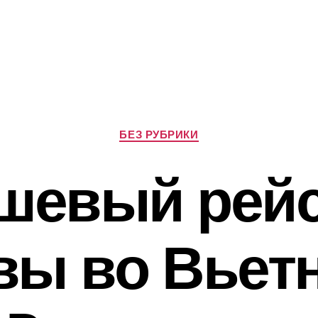
Рубрики
БЕЗ РУБРИКИ
шевый рейс
вы во Вьетн