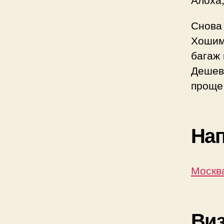
Снова
Хошими
багаж 
Дешев
проще
Нап
Москва
Виз