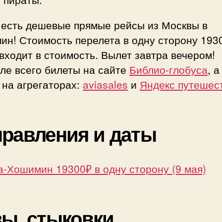
одн
стор
 есть дешевые прямые рейсы из Москвы в
(зав
н! Стоимость перелета в одну сторону 193
вече
входит в стоимость. Вылет завтра вечером!
ле всего билеты на сайте
Библио-глобуса
, а
 на агрегаторах:
aviasales
и
Яндекс путешес
равления и даты
-Хошимин 19300₽ в одну сторону (9 мая)
ы, стыковки