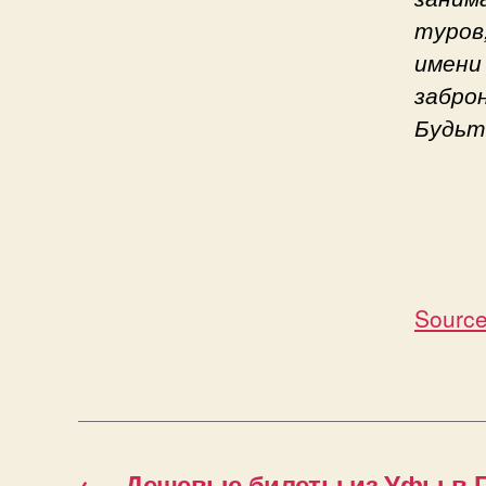
туров
имени
забро
Будьт
Source
←
Дешевые билеты из Уфы в Г