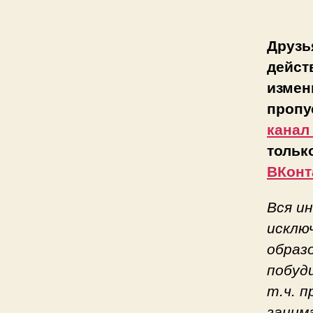
Друзь
дейст
измен
пропу
канал
тольк
ВКонт
Вся и
исклю
образ
побуд
т.ч. 
заним