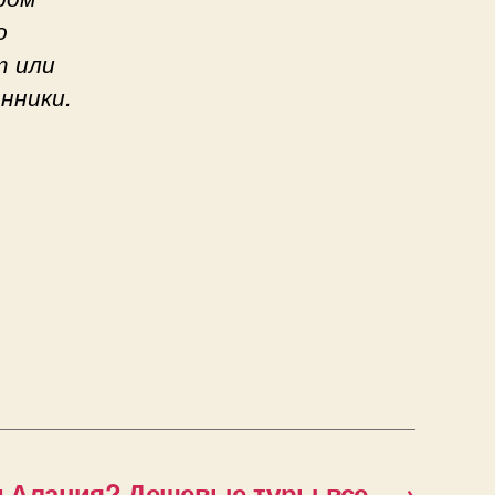
о
т или
нники.
 Алания? Дешевые туры все
→