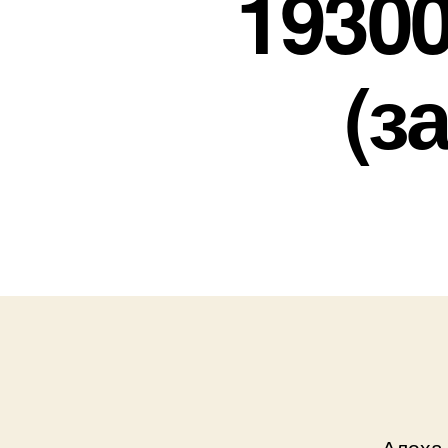
19300
(з
Алоха,