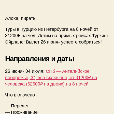
из
СПб
на
Алоха, пираты.
8
ночей
Туры в Турцию из Петербурга на 8 ночей от
(все
31200₽ на чел. Летим на прямых рейсах Туркиш
включен
Эйрланс! Вылет 26 июня- успеете собраться!
от
31200₽
на
Направления и даты
чел.
26 июня- 04 июля:
СПб — Анталийское
побережье, 3*, все включено, от 31200₽ на
человека (62600₽ на двоих) на 8 ночей
Что включено
— Перелет
— Проживание