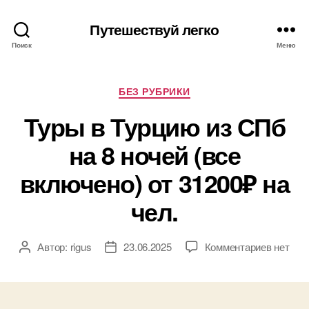
Путешествуй легко
Поиск
Меню
Рубрики
БЕЗ РУБРИКИ
Туры в Турцию из СПб
на 8 ночей (все
включено) от 31200₽ на
чел.
к
Автор:
rigus
23.06.2025
Комментариев
нет
Автор
Дата
записи
записи
записи
Туры
в
Турцию