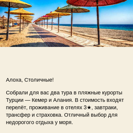
9
ночей
из
Москвы
от
34850₽
на
чел.
Алоха, Столичные!
Собрали для вас два тура в пляжные курорты
Турции — Кемер и Алания. В стоимость входят
перелёт, проживание в отелях 3★, завтраки,
трансфер и страховка. Отличный выбор для
недорогого отдыха у моря.