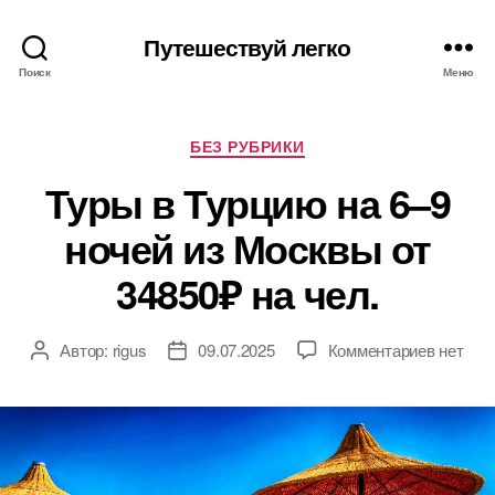
Путешествуй легко
Поиск
Меню
Рубрики
БЕЗ РУБРИКИ
Туры в Турцию на 6–9
ночей из Москвы от
34850₽ на чел.
к
Автор:
rigus
09.07.2025
Комментариев
нет
Автор
Дата
записи
записи
записи
Туры
в
Турцию
на
6–