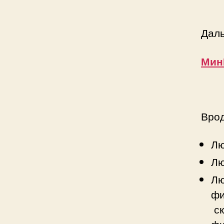
Даль
Мин
Врод
Лю
Лю
Лю
фи
с
фи