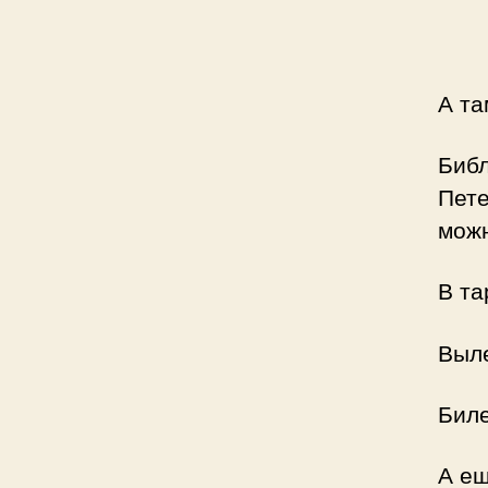
А та
Библ
Пете
можн
В та
Выле
Бил
А ещ