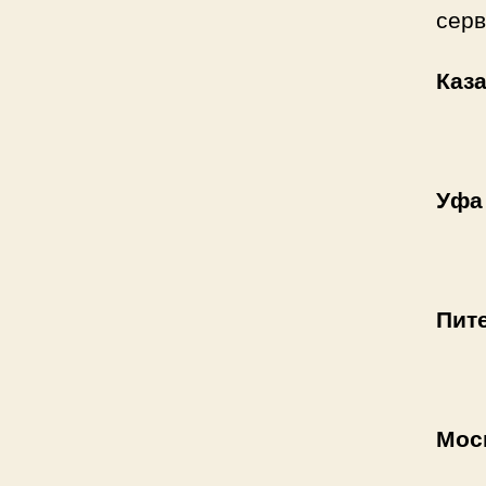
сер
Каз
Уфа
Пит
Мос