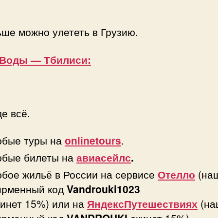
ше можно улететь в Грузию.
Воды — Тбилиси:
е всё.
бые туры на
onlinetours
.
бые билеты на
авиасейлс
.
бое жильё в России на cервисе
Отелло
(на
рменный код
Vandrouki1023
кинет 15%) или на
ЯндексПутешествиях
(на
рменный код
VANDROUKI
скинет 15%)