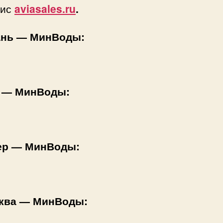
вис
aviasales.ru
.
ань — МинВоды:
 — МинВоды:
ер — МинВоды:
ква — МинВоды: