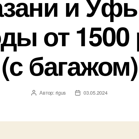
азани и Уфы
ды от 1500 
(с багажом)
Автор:
rigus
03.05.2024
Автор
Дата
записи
записи