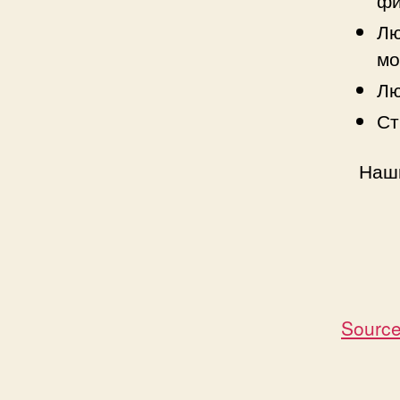
Лю
мо
Лю
Ст
Наши
Source