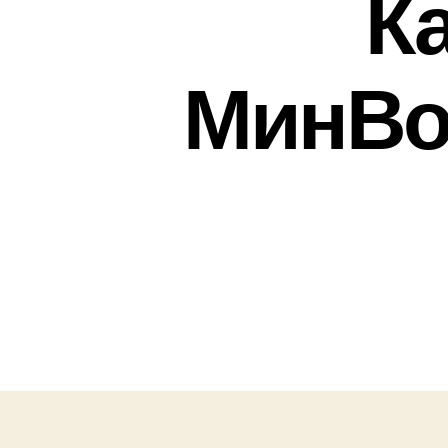
К
МинВо