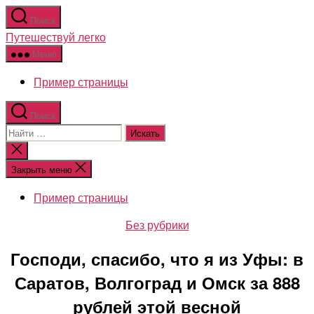
Перейти
Поиск
к
Путешествуй легко
содержимому
Меню
Пример страницы
Поиск
Поиск:
Закрыть
поиск
Закрыть меню
Пример страницы
Рубрики
Без рубрики
Господи, спасибо, что я из Уфы: в
Саратов, Волгоград и Омск за 888
рублей этой весной