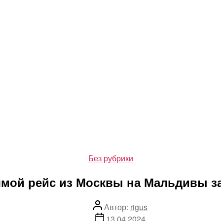
Рубрики
Без рубрики
мой рейс из Москвы на Мальдивы за
Автор
Автор:
rigus
записи
Дата
13.04.2024