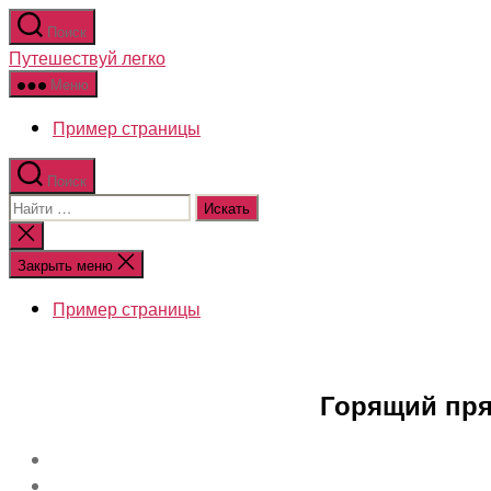
Перейти
Поиск
к
Путешествуй легко
содержимому
Меню
Пример страницы
Поиск
Поиск:
Закрыть
поиск
Закрыть меню
Пример страницы
Горящий пря