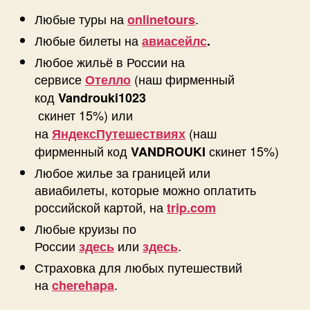
Любые туры на
.
onlinetours
Любые билеты на
авиасейлс
.
Любое жильё в России на
cервисе
(наш фирменный
Отелло
код
Vandrouki1023
скинет 15%) или
на
(наш
ЯндексПутешествиях
фирменный код
скинет 15%)
VANDROUKI
Любое жилье за границей или
авиабилеты, которые можно оплатить
российской картой, на
trip.com
Любые круизы по
России
или
.
здесь
здесь
Страховка для любых путешествий
на
.
cherehapa