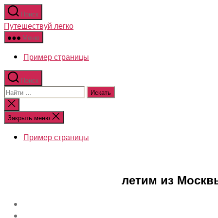
Перейти
Поиск
к
Путешествуй легко
содержимому
Меню
Пример страницы
Поиск
Поиск:
Закрыть
поиск
Закрыть меню
Пример страницы
летим из Москвы