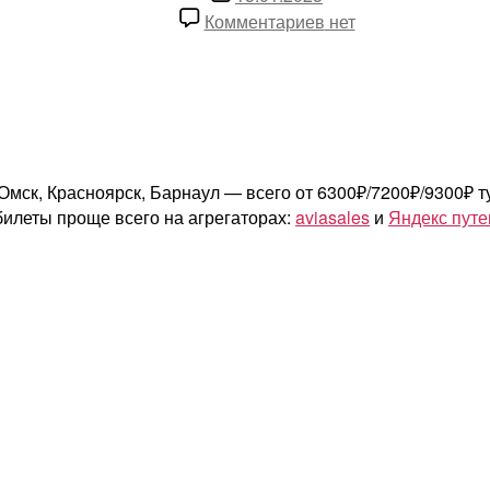
записи
к
Комментариев
нет
записи
летим
из
Москвы
в
Омск,
мск, Красноярск, Барнаул — всего от 6300₽/7200₽/9300₽ ту
Красноярск,
 билеты проще всего на агрегаторах:
aviasales
и
Яндекс пут
Барнаул
от
6300₽
туда-
обратно