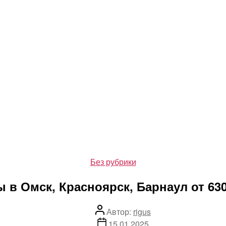
Рубрики
Без рубрики
 в Омск, Красноярск, Барнаул от 63
Автор
Автор:
rigus
записи
Дата
15.01.2025