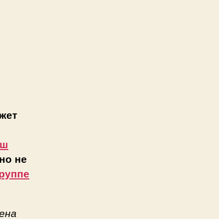
жет
аш
но не
руппе
ена