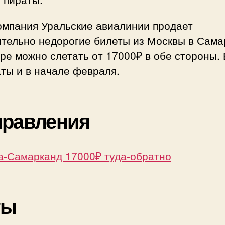
170
туда
омпания Уральские авиалинии продает
обр
ительно недорогие билеты из Москвы в Сама
ре можно слетать от 17000₽ в обе стороны. 
ты и в начале февраля.
правления
а-Самарканд 17000₽ туда-обратно
ты