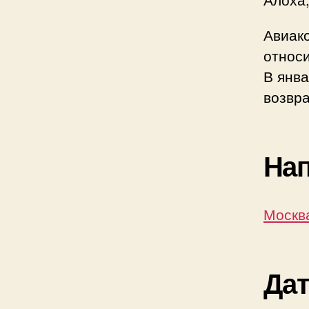
Авиак
относ
В янва
возвра
На
Москв
Да