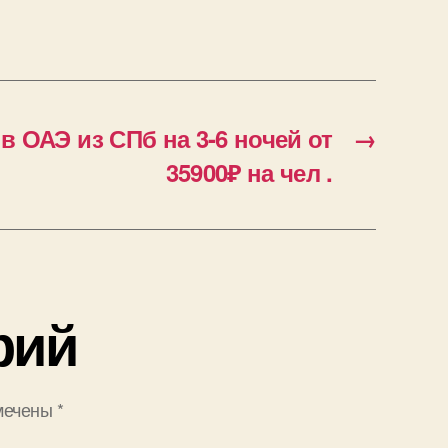
 ОАЭ из СПб на 3-6 ночей от
→
35900₽ на чел .
рий
мечены
*