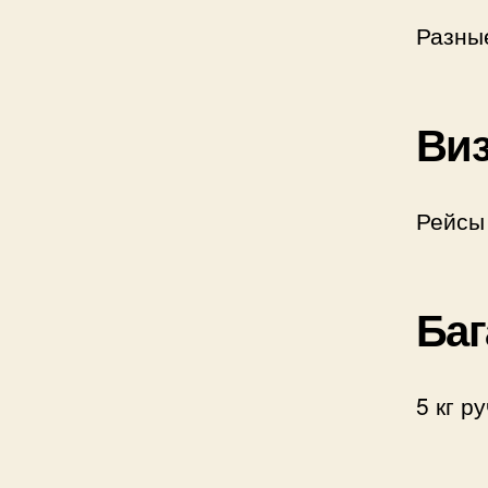
Разны
Виз
Рейсы
Баг
5 кг р