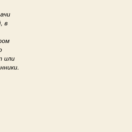
дачи
, в
ром
о
т или
нники.