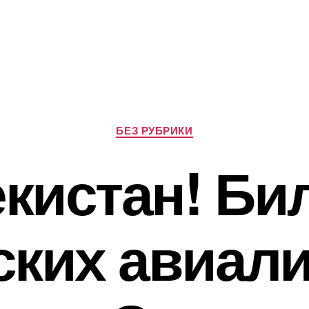
Рубрики
БЕЗ РУБРИКИ
екистан! Би
ских авиали