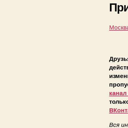
Пр
Москв
Друзь
дейст
измен
пропу
канал
тольк
ВКонт
Вся и