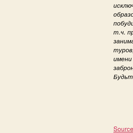
исклю
образ
побуд
т.ч. 
заним
туров
имени
забро
Будьт
Source