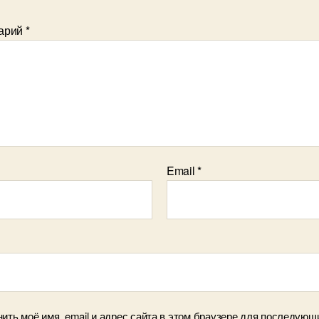
арий
*
Email
*
ить моё имя, email и адрес сайта в этом браузере для последующ