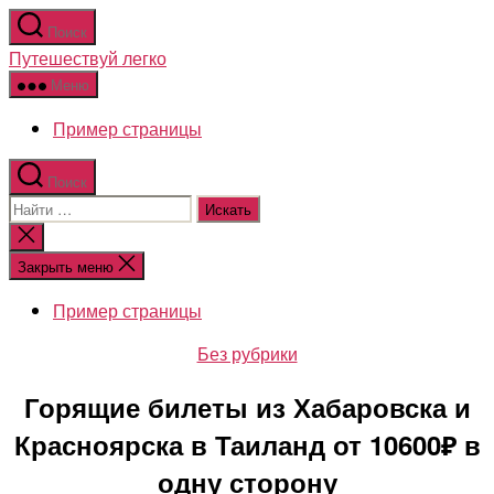
Перейти
Поиск
к
Путешествуй легко
содержимому
Меню
Пример страницы
Поиск
Поиск:
Закрыть
поиск
Закрыть меню
Пример страницы
Рубрики
Без рубрики
Горящие билеты из Хабаровска и
Красноярска в Таиланд от 10600₽ в
одну сторону