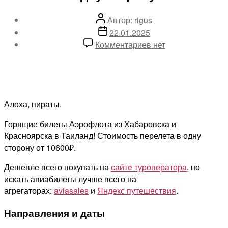
Автор
Автор:
rigus
записи
Дата
22.01.2025
записи
к
Комментариев
нет
записи
Горящие
билеты
из
Хабаровска
Алоха, пираты.
и
Горящие билеты Аэрофлота из Хабаровска и
Красноярска
Красноярска в Таиланд! Стоимость перелета в одну
в
сторону от 10600₽.
Таиланд
от
Дешевле всего покупать на
сайте туроператора
, но
10600₽
искать авиабилеты лучше всего на
в
агрегаторах:
aviasales
и
Яндекс путешествия
.
одну
сторону
Направления и даты