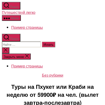
Перейти
Поиск
к
Путешествуй легко
содержимому
Меню
Пример страницы
Поиск
Поиск:
Закрыть
поиск
Закрыть меню
Пример страницы
Рубрики
Без рубрики
Туры на Пхукет или Краби на
неделю от 59900₽ на чел. (вылет
завтра-послезавтра)