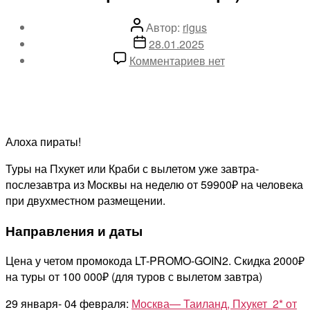
Автор
Автор:
rigus
записи
Дата
28.01.2025
записи
к
Комментариев
нет
записи
Туры
на
Пхукет
или
Алоха пираты!
Краби
Туры на Пхукет или Краби с вылетом уже завтра-
на
послезавтра из Москвы на неделю от 59900₽ на человека
неделю
при двухместном размещении.
от
59900₽
Направления и даты
на
чел.
Цена у четом промокода LT-PROMO-GOIN2. Скидка 2000₽
(вылет
на туры от 100 000₽ (для туров с вылетом завтра)
завтра-
послезавтра)
29 января- 04 февраля:
Москва— Таиланд, Пхукет 2* от