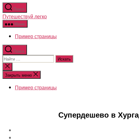
Перейти
Поиск
к
Путешествуй легко
содержимому
Меню
Пример страницы
Поиск
Поиск:
Закрыть
поиск
Закрыть меню
Пример страницы
Супердешево в Хурга