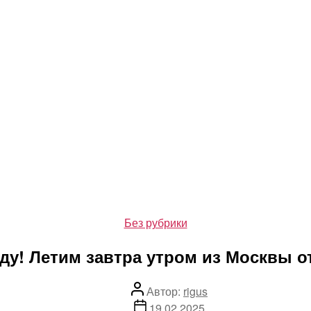
Рубрики
Без рубрики
ду! Летим завтра утром из Москвы от
Автор
Автор:
rigus
записи
Дата
19.02.2025