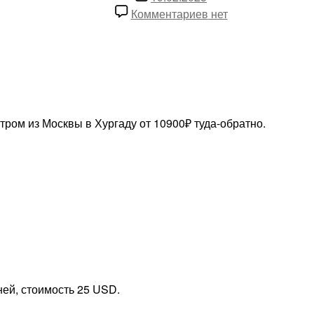
записи
к
Комментариев
нет
записи
Супердешево
в
Хургаду!
Летим
завтра
тром из Москвы в Хургаду от 10900₽ туда-обратно.
утром
из
Москвы
от
10900₽
туда-
обратно
ней, стоимость 25 USD.