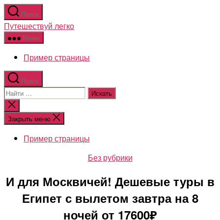
Перейти
Поиск
к
Путешествуй легко
содержимому
Меню
Пример страницы
Поиск
Поиск:
Закрыть
поиск
Закрыть меню
Пример страницы
Рубрики
Без рубрики
И для Москвичей! Дешевые туры в
Египет с вылетом завтра на 8
ночей от 17600₽