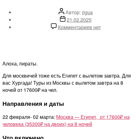
Автор
Автор:
rigus
записи
Дата
21.02.2025
записи
к
Комментариев
нет
записи
И
для
Москвичей!
Дешевые
Алоха, пираты.
туры
Для москвичей тоже есть Египет с вылетом завтра. Для
в
вас Хургада! Туры из Москвы с вылетом завтра на 8
Египет
ночей от 17600₽ на чел.
с
вылетом
Направления и даты
завтра
на
22 февраля- 02 марта:
Москва — Египет, от 17600₽ на
8
человека (35300₽ на двоих) на 8 ночей
ночей
от
Что включено