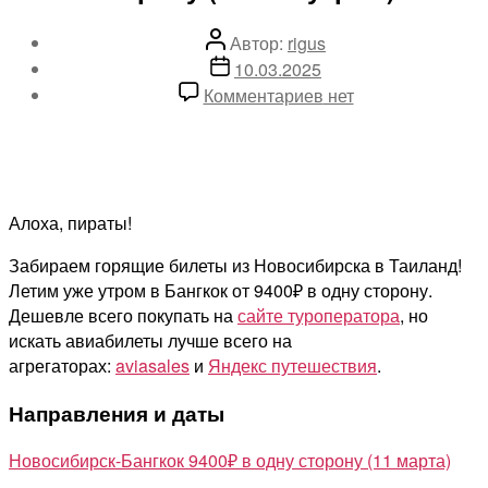
Автор
Автор:
rigus
записи
Дата
10.03.2025
записи
к
Комментариев
нет
записи
Новосибирск,
лови!
Горящие
билеты
Алоха, пираты!
в
Забираем горящие билеты из Новосибирска в Таиланд!
Таиланд
Летим уже утром в Бангкок от 9400₽ в одну сторону.
от
Дешевле всего покупать на
сайте туроператора
, но
9400₽
искать авиабилеты лучше всего на
в
агрегаторах:
aviasales
и
Яндекс путешествия
.
одну
сторону
Направления и даты
(вылет
утром)
Новосибирск-Бангкок 9400₽ в одну сторону (11 марта)