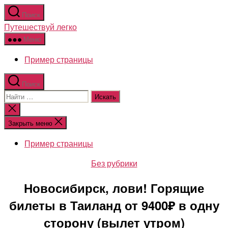
Перейти
Поиск
к
Путешествуй легко
содержимому
Меню
Пример страницы
Поиск
Поиск:
Закрыть
поиск
Закрыть меню
Пример страницы
Рубрики
Без рубрики
Новосибирск, лови! Горящие
билеты в Таиланд от 9400₽ в одну
сторону (вылет утром)